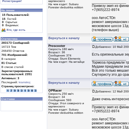
Регистрация!
карпинского
_________________
На чем ездит: Subaru
Привезу экип из финк
Forester dedushka edition
+7(905)222-8974
На линии
15
Пользователей:
ооо АвтоСТОп
15
Гостей
ремонт американских 
0
Скрытых
0
Видимых:
московское шоссе 13д
(телефон выше)
Кто, где есть
Вернуться к началу
Статистика
283173
Сообщений:
Proscooter
16723 Тем
Добавлено: 10 Май 200
Скорость 180 км/ч
266450 Ответов
Возраст: 36
Есть оригинальные зер
701
Изображений:
Сообщения: 374
_________________
Откуда: Stunt Elements
В галерее
На чем ездит: На китайце
Тормоза придумали тр
81
Статьи:
Мудаки придумали зна
В списке статей
Всё это только мешает
Зарегистрированных
пользователей:
2351
Скутеристу это до срак
Активных:
3
Последний:
kramskoj
Вернуться к началу
Страниц просмотрено:
OPRacer
Добавлено: 12 Май 200
Скорость 250 км/ч
Возраст: 34
Даже очень интересно
Счетчики
Сообщения: 593
_________________
Откуда: Угол северного и
карпинского
Привезу экип из финк
На чем ездит: Subaru
+7(905)222-8974
Forester dedushka edition
ооо АвтоСТОп
ремонт американских 
московское шоссе 13д