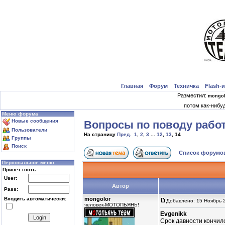
Главная
Форум
Техничка
Flash-
|
|
|
|
Разместил:
mongol
потом как-нибу
Меню форума
Новые сообщения
Вопросы по поводу рабо
Пользователи
На страницу
Пред.
1
,
2
,
3
...
12
,
13
,
14
Группы
Поиск
Список форум
Персональное меню
Привет гость
User:
Автор
Pass:
Входить автоматически:
mongolor
Добавлено: 15 Ноябрь 
человек-МОТОПЬЯНЬ!
Evgenikk
Срок давности кончил