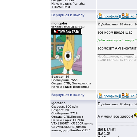
Откуда: Просвет
На чем ездит: Yamaha
TTR250 Raid
Вернуться к началу
mongolor
Добавлено: 18 Август 2
человек-МОТОПЬЯНЬ!
все норм вроде щас.
Добавлено спустя 1 минуту 5
Тормозит API вконтакт
_________________
Необходимое, но недос
ЕСЛИ ПОРШЕНЬ УКРАЛИ!!!!
Возраст: 36
Сообщения: 7555
Откуда: СПБ, Электросила
На чем ездит: Велосипед
Вернуться к началу
igorasha
Добавлено: 18 Август 2
Скорость 300 км\ч
Возраст: 50
Сообщения: 7719
А у меня всё заебок!
Откуда: СПБ,Просвет
На чем ездит: HONDA
_________________
VTX1300R7 ,XR 250R,велик
--------------------------------
GT AVALANCHE(custom
Да! Валит!
алкоэндуро),КалИнах1117
Да! 1.3!