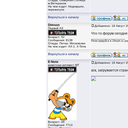
Откуда: Северная столица.
м.Ветеранов
На чем ездит: Недокрыло,
пережигули
Вернуться к началу
Dimson
Добавлено: 18 Август 2
Первый AX
Что-то форум сегодня 
Возраст: 52
_________________
Сообщения: 8138
Регистрируйся в Ulmart.ru у
Откуда: Питер, Московская
На чем ездит: AX-1, X-Terra
Вернуться к началу
E-Note
Добавлено: 18 Август 2
животнае-активист MT
ага, загружается стран
_________________
Возраст: 49
Сообщения: 7713