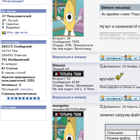
Регистрация!
Dimson писал(а):
На линии
Во фрейме слева "Перс
27
Пользователей:
27
Гостей
0
Скрытых
Ну вот и пачинили! И 
0
Видимых:
_________________
Кто, где есть
Необходимое, но недос
Возраст: 36
ЕСЛИ ПОРШЕНЬ УКРАЛИ!!!!
Сообщения: 7555
Статистика
Откуда: СПБ, Электросила
283173
Сообщений:
На чем ездит: Велосипед
16723 Тем
266450 Ответов
Вернуться к началу
701
Изображений:
В галерее
Dimson
Добавлено: 15 Ноябрь 
81
Статьи:
Первый AX
В списке статей
Зарегистрированных
Возраст: 52
крутабл!
пользователей:
2351
Сообщения: 8138
_________________
Активных:
3
Откуда: Питер, Московская
Регистрируйся в Ulmart.ru у
На чем ездит: AX-1, X-Terra
Последний:
kramskoj
Страниц просмотрено:
Вернуться к началу
mongolor
Добавлено: 19 Апрель 
Счетчики
человек-МОТОПЬЯНЬ!
зачинил загрузку фай
Описание:
Размер файла:
3