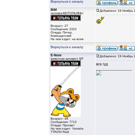
Вернуться к началу
BiM
Добавлено: 19 Ноябрь 
человек-МОТОПЬЯНЬ!
Возраст: 27
Сообщения: 2323
Откуда: Питер,
Комендатский
На чем ездит: на всем
Вернуться к началу
E-Note
Добавлено: 19 Ноябрь 
животнае-активист MT
все гуд
_________________
Возраст: 49
Сообщения: 7713
Откуда: Просвет
На чем ездит: Yamaha
TTR250 Raid