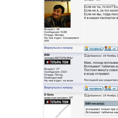
_________________
Если не ты, то кто? Ес
Если не я, за что нос
Если не мы, тогда песн
А в наших паспортах в
Возраст: 38
Сообщения: 5188
Откуда: Москва
На чем ездит: Сильвервинг
400
Вернуться к началу
BiM
Добавлено: 19 Ноябрь 
человек-МОТОПЬЯНЬ!
Макс, походу всплывае
Всплывает табличка ка
Возраст: 27
Постоял минуту-совсе
Сообщения: 2323
в аську отправил
Откуда: Питер,
Комендатский
Последний раз редактиров
На чем ездит: на всем
Вернуться к началу
E-Note
Добавлено: 19 Ноябрь 
животнае-активист MT
BiM писал(а):
всплывает только при о
Всплывает табличка как