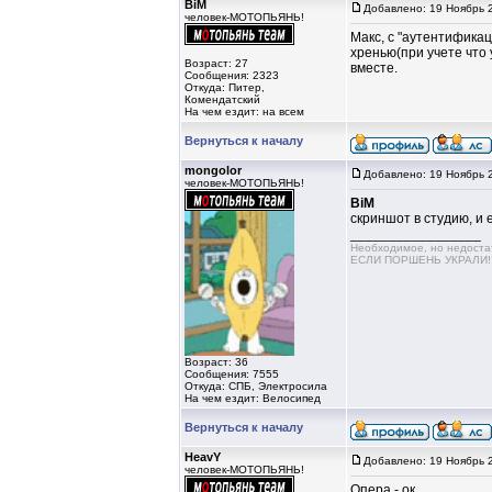
BiM
Добавлено: 19 Ноябрь 
человек-МОТОПЬЯНЬ!
Макс, с "аутентифика
хренью(при учете что 
Возраст: 27
вместе.
Сообщения: 2323
Откуда: Питер,
Комендатский
На чем ездит: на всем
Вернуться к началу
mongolor
Добавлено: 19 Ноябрь 
человек-МОТОПЬЯНЬ!
BiM
скриншот в студию, и 
_________________
Необходимое, но недос
ЕСЛИ ПОРШЕНЬ УКРАЛИ!!!!
Возраст: 36
Сообщения: 7555
Откуда: СПБ, Электросила
На чем ездит: Велосипед
Вернуться к началу
HeavY
Добавлено: 19 Ноябрь 
человек-МОТОПЬЯНЬ!
Опера - ок.