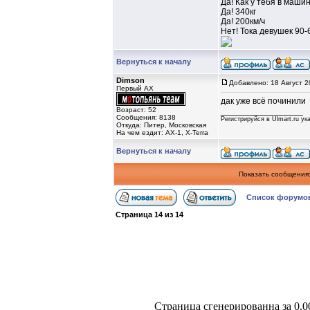
Да! Как у тебя в машин
Да! 340кг
Да! 200км/ч
Нет! Тока девушек 90-
Вернуться к началу
Dimson
Добавлено: 18 Август 2
Первый AX
дак уже всё починили
Возраст: 52
_________________
Сообщения: 8138
Регистрируйся в Ulmart.ru у
Откуда: Питер, Московская
На чем ездит: AX-1, X-Terra
Вернуться к началу
Показать сообщения
Список форум
Страница
14
из
14
Страница сгенерированна за 0.0