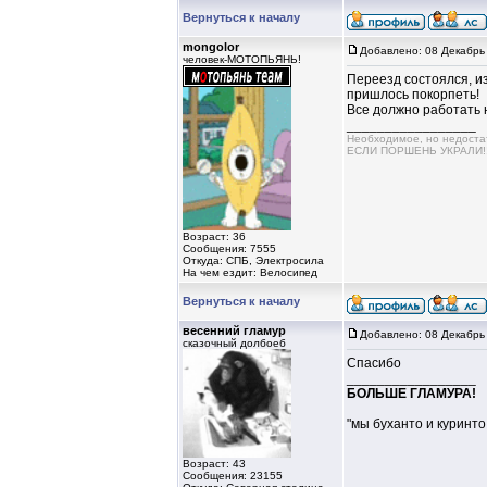
Вернуться к началу
mongolor
Добавлено: 08 Декабрь
человек-МОТОПЬЯНЬ!
Переезд состоялся, и
пришлось покорпеть!
Все должно работать н
_________________
Необходимое, но недос
ЕСЛИ ПОРШЕНЬ УКРАЛИ!!!!
Возраст: 36
Сообщения: 7555
Откуда: СПБ, Электросила
На чем ездит: Велосипед
Вернуться к началу
весенний гламур
Добавлено: 08 Декабрь
сказочный долбоеб
Спасибо
_________________
БОЛЬШЕ ГЛАМУРА!
"мы буханто и куринто,
Возраст: 43
Сообщения: 23155