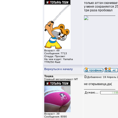
только аттач скачивае
у меня сохраняется 25
три раза пробовал
_________________
Возраст: 49
Сообщения: 7713
Откуда: Просвет
На чем ездит: Yamaha
TTR250 Raid
Вернуться к началу
Тошка
Добавлено: 19 Апрель 
Главный мегаоптимист МТ
не открываеца,да(
_________________
Возраст: 39
Сообщения: 8090