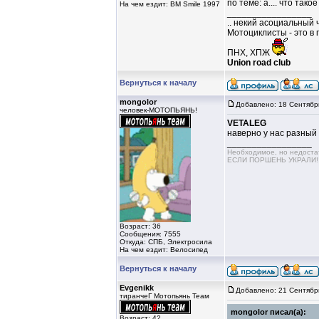
по теме: а.... что тако
На чем ездит: BM Smile 1997
_________________
.. некий асоциальный 
Мотоциклисты - это в 
ПНХ, ХПЖ
Union road club
Вернуться к началу
mongolor
Добавлено: 18 Сентябр
человек-МОТОПЬЯНЬ!
VETALEG
наверно у нас разный 
_________________
Необходимое, но недос
ЕСЛИ ПОРШЕНЬ УКРАЛИ!!!!
Возраст: 36
Сообщения: 7555
Откуда: СПБ, Электросила
На чем ездит: Велосипед
Вернуться к началу
Evgenikk
Добавлено: 21 Сентябр
тиранчеГ Мотопьянь Теам
mongolor писал(а):
Возраст: 42