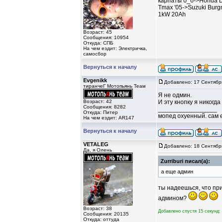
карпаты 0_о->Honda D
Tmax '05->Suzuki Burg
1kW 20Ah
Возраст: 45
Сообщения: 10954
Откуда: СПБ
На чем ездит: Электричка,
самосбор
Вернуться к началу
Evgenikk
Добавлено: 17 Сентябр
тиранчеГ Мотопьянь Теам
Я не одмин.
Возраст: 42
И эту кнопку я никогд
Сообщения: 8282
_________________
Откуда: Питер
мопед охуенный. сам 
На чем ездит: AR147
Вернуться к началу
VETALEG
Добавлено: 18 Сентябр
Да, я Олень
Zurriburi писал(а):
а еще админ
ты надеешься, что при
админом?
Возраст: 38
Добавлено спустя 15 секунд:
Сообщения: 20135
Откуда: оттуда