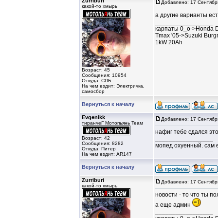
Zurriburi
Добавлено: 17 Сентябр
какой-то хмырь
а другие варианты ес
_________________
карпаты 0_о->Honda D
Tmax '05->Suzuki Burg
1kW 20Ah
Возраст: 45
Сообщения: 10954
Откуда: СПБ
На чем ездит: Электричка,
самосбор
Вернуться к началу
Evgenikk
Добавлено: 17 Сентябр
тиранчеГ Мотопьянь Теам
нафиг тебе сдался это
Возраст: 42
_________________
Сообщения: 8282
мопед охуенный. сам 
Откуда: Питер
На чем ездит: AR147
Вернуться к началу
Zurriburi
Добавлено: 17 Сентябр
какой-то хмырь
новости - то что ты 
а еще админ
_________________