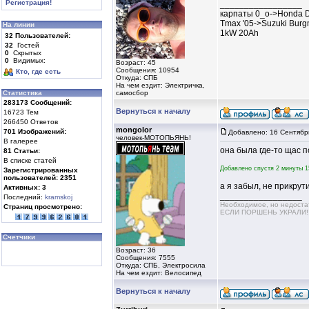
Регистрация!
_________________
карпаты 0_о->Honda D
Tmax '05->Suzuki Burg
На линии
1kW 20Ah
32
Пользователей:
32
Гостей
0
Скрытых
0
Видимых:
Возраст: 45
Сообщения: 10954
Кто, где есть
Откуда: СПБ
На чем ездит: Электричка,
Статистика
самосбор
283173
Сообщений:
Вернуться к началу
16723 Тем
266450 Ответов
mongolor
701
Изображений:
Добавлено: 16 Сентябр
человек-МОТОПЬЯНЬ!
В галерее
она была где-то щас 
81
Статьи:
В списке статей
Добавлено спустя 2 минуты 1
Зарегистрированных
пользователей:
2351
а я забыл, не прикрут
Активных:
3
_________________
Последний:
kramskoj
Необходимое, но недос
Страниц просмотрено:
ЕСЛИ ПОРШЕНЬ УКРАЛИ!!!!
Счетчики
Возраст: 36
Сообщения: 7555
Откуда: СПБ, Электросила
На чем ездит: Велосипед
Вернуться к началу