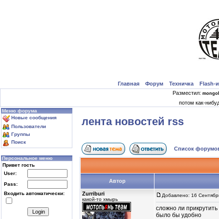
Главная
Форум
Техничка
Flash-
|
|
|
|
Разместил:
mongol
потом как-нибу
Меню форума
Новые сообщения
лента новостей rss
Пользователи
Группы
Поиск
Список форум
Персональное меню
Привет гость
User:
Автор
Pass:
Входить автоматически:
Zurriburi
Добавлено: 16 Сентябр
какой-то хмырь
сложно ли прикрутить
было бы удобно